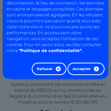
déconnexion, le lieu de connexion, les données
SIRET : 978 421 394 00013
en cache et les pages consultées. Ces données
N° intracommunautaire :
sont anonymisées et agrégées. En les refusant,
FR59978421394
nous ne pourrons pas savoir quand vous avez
Capital social : 1000 €
visité notre site et ne pourrons pas suivre ses
performances. En poursuivant votre
CIT du Carmausin
navigation, vous acceptez l'utilisation de ces
Agrément : L081Z107
cookies. Pour en savoir plus, veuillez consulter
SIRET : 978 421 394 00013
notre
"Politique de confidentialité".
N° intracommunautaire :
FR59978421394
Capital social : 1000 €
Refuser
Accepter
Le présent site web est édité par AutoBilan-
Systems, une société par actions simplifiée au
capital de 19362,00 euros, immatriculée au
Registre du Commerce et des Sociétés d'Aix-en-
Provence sous le numéro B 334 821 097.